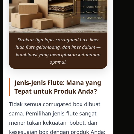
Struktur tiga lapis corrugated box: liner
luar, flute gelombang, dan liner dalam —
kombinasi yang menciptakan ketahanan
optimal.
Jenis-Jenis Flute: Mana yang
Tepat untuk Produk Anda?
Tidak semua corrugated box dibuat
sama. Pemilihan jenis flute sangat
menentukan kekuatan, bobot, dan
kesesuaian box dengan produk Anda: