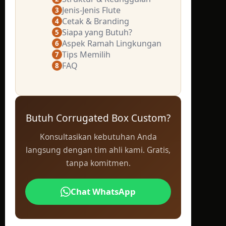
Jenis-Jenis Flute
3
Cetak & Branding
4
Siapa yang Butuh?
5
Aspek Ramah Lingkungan
6
Tips Memilih
7
FAQ
8
Butuh Corrugated Box Custom?
Konsultasikan kebutuhan Anda
langsung dengan tim ahli kami. Gratis,
tanpa komitmen.
Chat WhatsApp