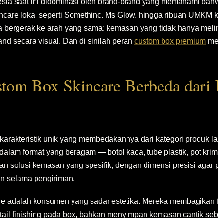
nesia saat ini didominasi oleh brand-brand yang memahami bahwa
incare lokal seperti Somethinc, Ms Glow, hingga ribuan UMKM 
ergerak ke arah yang sama: kemasan yang tidak hanya melind
and secara visual. Dan di sinilah peran
custom box premium
men
tom Box Skincare Berbeda dari
 karakteristik unik yang membedakannya dari kategori produk la
r dalam format yang beragam — botol kaca, tube plastik, pot kri
n solusi kemasan yang spesifik, dengan dimensi presisi agar 
n selama pengiriman.
e adalah konsumen yang sadar estetika. Mereka membagikan f
tail finishing pada box, bahkan menyimpan kemasan cantik seb