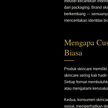
Industri kecantikan Indo
dari packaging. Brand sk
berkembang — semuanya b
menceritakan identitas br
Mengapa Cus
Biasa
Produk skincare memiliki
skincare sering kali hadi
Setiap format membutuhka
atau mengalami kerusaka
Kedua, konsumen skincar
sosial, memperhatikan de