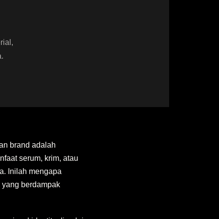
ial,
.
ian brand adalah
aat serum, krim, atau
a. Inilah mengapa
s yang berdampak