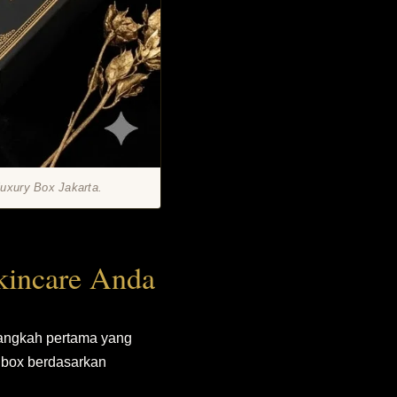
luxury Box Jakarta.
kincare Anda
langkah pertama yang
 box berdasarkan