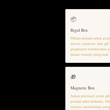
📦
Rigid Box
Pilihan terbaik untuk pro
serum, essence, dan gift 
greyboard memberikan pr
kesan mewah yang kuat.
🎁
Magnetic Box
Solusi premium untuk gift
produk edisi terbatas. M
momen pembukaan yang d