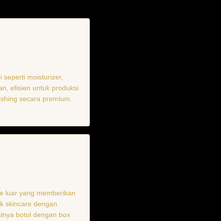
i seperti moisturizer,
an, efisien untuk produksi
nishing secara premium.
ve luar yang memberikan
uk skincare dengan
lnya botol dengan box