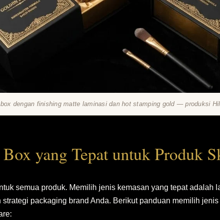
 box dengan finishing matte laminasi dan hot stamping gold — produksi Hi
 Box yang Tepat untuk Produk S
ntuk semua produk. Memilih jenis kemasan yang tepat adalah 
strategi packaging brand Anda. Berikut panduan memilih jenis
are: