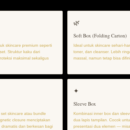
🌿
Soft Box (Folding Carton)
duk skincare premium seperti
Ideal untuk skincare sehari-har
set. Struktur kaku dari
toner, dan cleanser. Lebih ring
oteksi maksimal sekaligus
massal, namun tetap bisa difi
✦
Sleeve Box
 set skincare atau bundle
Kombinasi inner box dan slee
agnetic closure menciptakan
dua lapis tampilan. Cocok unt
ramatis dan berkesan bagi
presentasi dua elemen — misa