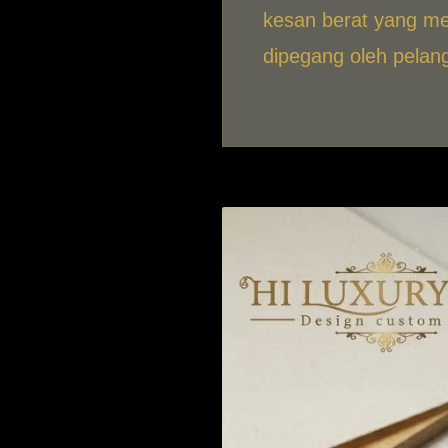
kesan berat yang m
dipegang oleh pelan