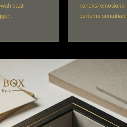
ewah saat
koneksi emosional 
ggan.
pertama sentuhan.