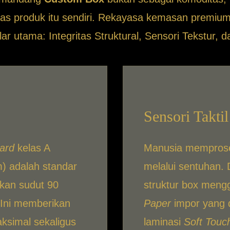
itas produk itu sendiri. Rekayasa kemasan premi
lar utama: Integritas Struktural, Sensori Tekstur
Sensori Taktil
ard
kelas A
Manusia memproses
) adalah standar
melalui sentuhan.
kan sudut 90
struktur box men
. Ini memberikan
Paper
impor yang 
ksimal sekaligus
laminasi
Soft Touc