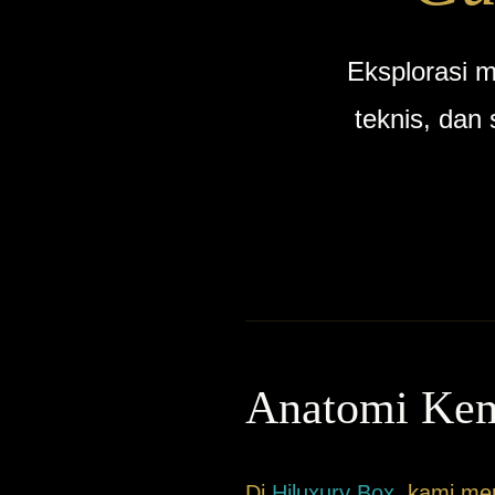
Eksplorasi m
teknis, dan
Anatomi Kem
Di
Hiluxury Box
, kami m