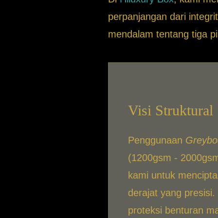
perpanjangan dari integr
mendalam tentang tiga pi
Visi Struktural
Penggunaan
Greybo
(1200gsm - 2000gsm
kami untuk mencipta
derajat yang presisi
proteksi benturan ma