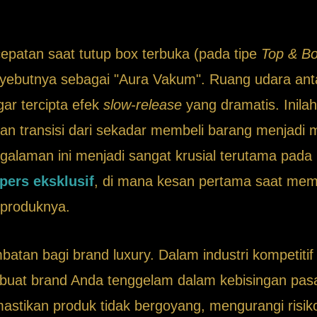
patan saat tutup box terbuka (pada tipe
Top & B
yebutnya sebagai "Aura Vakum". Ruang udara ant
gar tercipta efek
slow-release
yang dramatis. Inil
n transisi dari sekadar membeli barang menjadi m
aman ini menjadi sangat krusial terutama pada p
ers eksklusif
, di mana kesan pertama saat mem
i produknya.
batan bagi brand luxury. Dalam industri kompetitif
uat brand Anda tenggelam dalam kebisingan pasar
emastikan produk tidak bergoyang, mengurangi risi