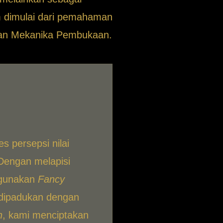
um dimulai dari pemahaman
, dan Mekanika Pembukaan.
 persepsi nilai
 Dengan melapisi
ggunakan
Fancy
dipadukan dengan
h
, kami menciptakan