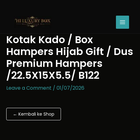
Skip
Kotak
Price
to
Kado
range:
content
/
Rp10.500
Box
through
Hampers
Rp13.200
Kotak Kado / Box
Hijab
Gift
Hampers Hijab Gift / Dus
/
Dus
Premium Hampers
Premium
/22.5X15X5.5/ B122
Hampers
/22.5X15X5.5/
B122
Leave a Comment
/
01/07/2026
quantity
← Kembali ke Shop