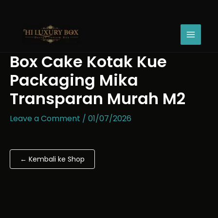
Skip
Box
Price
to
Cake
range:
content
Kotak
Rp14.222
Kue
through
Packaging
Rp27.547
Box Cake Kotak Kue
Mika
Transparan
Packaging Mika
Murah
M2
Transparan Murah M2
quantity
Leave a Comment
/
01/07/2026
← Kembali ke Shop