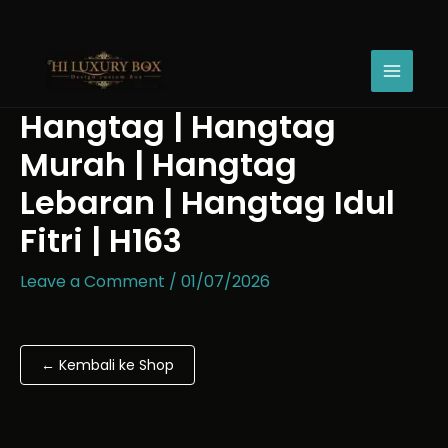
Skip
Hangtag
to
|
content
Hangtag
Murah
|
Hangtag | Hangtag
Hangtag
Lebaran
Murah | Hangtag
|
Hangtag
Lebaran | Hangtag Idul
Idul
Fitri | H163
Fitri
|
H163
Leave a Comment
/
01/07/2026
quantity
← Kembali ke Shop