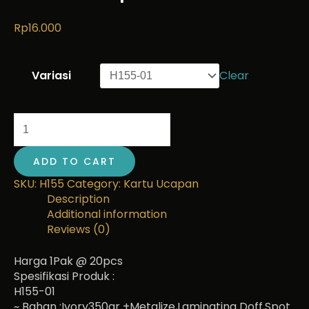
Rp
16.000
Variasi
Clear
ADD TO CART
SKU:
H155
Category:
Kartu Ucapan
Description
Additional information
Reviews (0)
Harga 1Pak @ 20pcs
Spesifikasi Produk :
H155-01
~ Bahan :Ivory350gr +Metalize,Laminating Doff,Spot