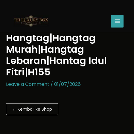
Skip
Hangtag|Hangtag
to
Murah|Hangtag
content
Lebaran|Hantag
Idul
Fitri|H155
Hangtag|Hangtag
quantity
Murah|Hangtag
Lebaran|Hantag Idul
Fitri|H155
Leave a Comment
/
01/07/2026
← Kembali ke Shop