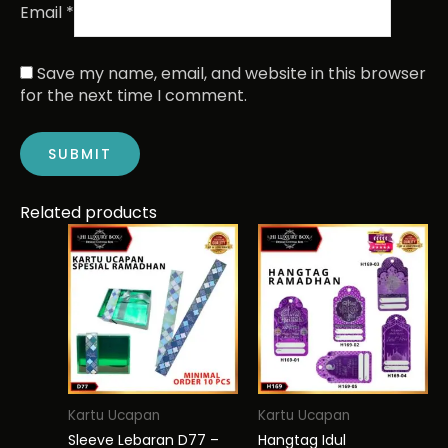
Email
*
Save my name, email, and website in this browser
for the next time I comment.
Related products
This
product
has
multiple
variants.
The
options
may
be
Kartu Ucapan
Kartu Ucapan
chosen
Sleeve Lebaran D77 –
Hangtag Idul