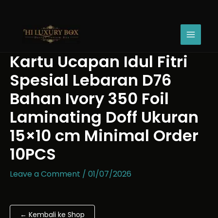
Skip
Kartu
to
Ucapan
content
Idul
Fitri
Spesial
Kartu Ucapan Idul Fitri
Lebaran
D76
Spesial Lebaran D76
Bahan
Ivory
Bahan Ivory 350 Foil
350
Laminating Doff Ukuran
Foil
Laminating
15×10 cm Minimal Order
Doff
Ukuran
10PCS
15x10
cm
Leave a Comment
/
01/07/2026
Minimal
Order
10PCS
quantity
← Kembali ke Shop