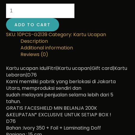
ADD TO CART
SKU:
10PCS-G2139
Category:
Kartu Ucapan
Description
Additional information
Reviews (0)
Kartu ucapan IdulFitri|Kartu ucapan|Gift card|Kartu
Lebaran|D76
Kami memiliki pabrik yang berlokasi di Jakarta
Utara, memproduksi sendiri dan
sudah melayani penjualan selama lebih dari 5
tahun.
GRATIS FACESHIELD MIN BELANJA 200K
&KELIPATAN* EXCLUSIVE UNTUK SETIAP BOX !
D76
Bahan :Ivory 350 + Foil + Laminating Doff
Panjang : 15 cm