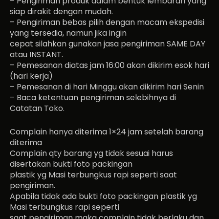
– Pengiriman produk dalam bentuk lembaran yang
siap dirakit dengan mudah.
– Pengiriman bebas pilih dengan macam ekspedisi
yang tersedia, namun jika ingin
cepat silahkan gunakan jasa pengiriman SAME DAY
atau INSTANT.
– Pemesanan diatas jam 16:00 akan dikirim esok hari
(hari kerja)
– Pemesanan di hari Minggu akan dikirim hari Senin
– Baca ketentuan pengiriman selebihnya di
Catatan Toko.
Complain hanya diterima 1×24 jam setelah barang
diterima
Complain qty barang yg tidak sesuai harus
disertakan bukti foto packingan
plastik yg Masi terbungkus rapi seperti saat
pengiriman.
Apabila tidak ada bukti foto packingan plastik yg
Masi terbungkus rapi seperti
saat pengiriman maka complain tidak berlaku dan