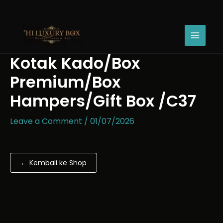
Skip
Kotak
Price
to
Kado/Box
range:
content
Premium/Box
Rp43.670
Hampers/Gift
through
Box
Rp54.670
Kotak Kado/Box
/C37
quantity
Premium/Box
Hampers/Gift Box /C37
Leave a Comment
/
01/07/2026
← Kembali ke Shop