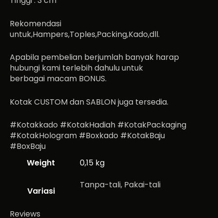
Tinggi : 3 cm
Rekomendasi
untuk,Hampers,Toples,Packing,Kado,dll.
Apabila pembelian berjumlah banyak harap
hubungi kami terlebih dahulu untuk
berbagai macam BONUS.
Kotak CUSTOM dan SABLON juga tersedia.
#Kotakkado #KotakHadiah #KotakPackaging
#KotakHologram #Boxkado #KotakBaju
#BoxBaju
Weight
0,15 kg
Tanpa-tali, Pakai-tali
Variasi
Reviews