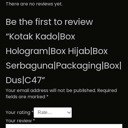
There are no reviews yet.
Be the first to review
“Kotak Kado|Box
Hologram|Box Hijab|Box
Serbaguna|Packaging|Box|
Dus|C47”
Your email address will not be published.
Required
fields are marked
*
Your rating
*
Your review
*