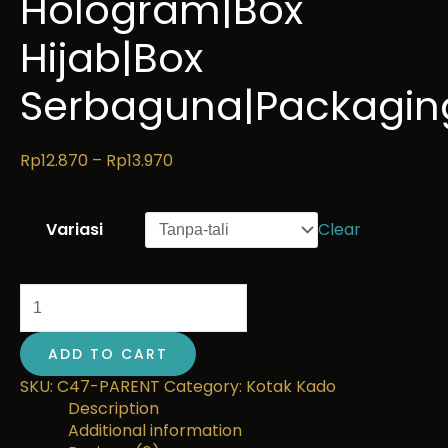
Hologram|Box
Hijab|Box
Serbaguna|Packagin
Rp
12.870
–
Rp
13.970
Variasi
Clear
ADD TO CART
SKU:
C47-PARENT
Category:
Kotak Kado
Description
Additional information