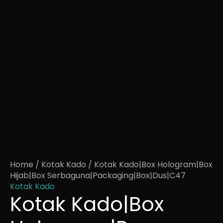
Home
/
Kotak Kado
/ Kotak Kado|Box Hologram|Box
Hijab|Box Serbaguna|Packaging|Box|Dus|C47
Kotak Kado
Kotak Kado|Box