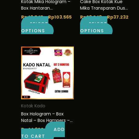
Kotak Mika Hologram –
Cake Box Kotak Kue
on
on
Box Hantaran
Mika Transparan Dus
the
the
Transparan Uk 30×30
Hadiah – Tutup
Rp
46.745
–
Rp
103.565
Rp
23.248
–
Rp
37.232
product
product
cm – M1
Mika/18X18/ M16
SELECT
SELECT
page
page
OPTIONS
OPTIONS
Kotak Kado
Box Hologram – Box
Natal – Box Hampers –
N-04
Rp
44.300
ADD
TO CART