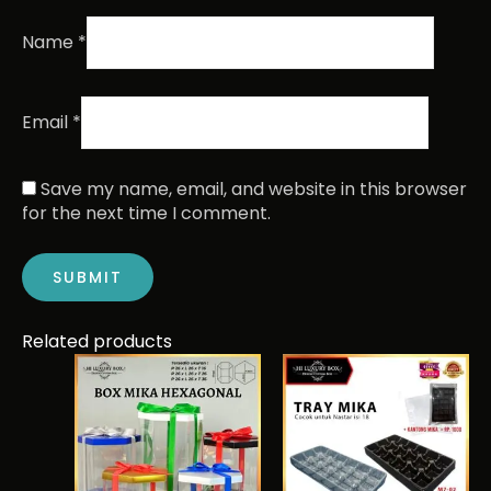
Name
*
Email
*
Save my name, email, and website in this browser
for the next time I comment.
Related products
This
Price
This
range:
product
product
Rp38.365
has
has
through
multiple
multiple
Rp56.555
variants.
variants.
The
The