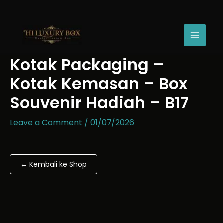
Skip
Kotak
to
Packaging
content
-
Kotak
Kemasan
Kotak Packaging –
-
Box
Kotak Kemasan – Box
Souvenir
Hadiah
Souvenir Hadiah – B17
-
B17
Leave a Comment
/
01/07/2026
quantity
← Kembali ke Shop