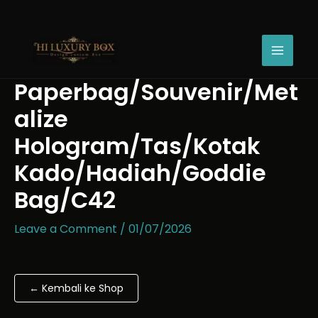
Skip
Paperbag/Souvenir/Metalize
to
Hologram/Tas/Kotak
content
Kado/Hadiah/Goddie
Bag/C42
quantity
Paperbag/Souvenir/Met
alize
Hologram/Tas/Kotak
Kado/Hadiah/Goddie
Bag/C42
Leave a Comment
/
01/07/2026
← Kembali ke Shop