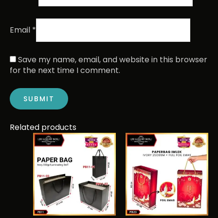
Email
*
Save my name, email, and website in this browser
for the next time I comment.
Related products
This
Price
range:
product
Rp9.900
has
through
multiple
Rp21.780
variants.
The
options
may