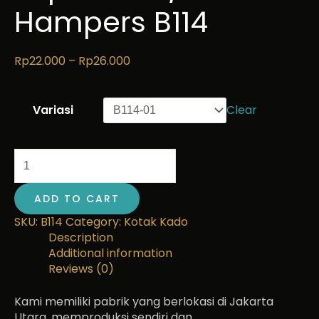
Hampers B114
Rp
22.000
–
Rp
26.000
Variasi
Clear
ADD TO CART
SKU:
B114
Category:
Kotak Kado
Description
Additional information
Reviews (0)
Kami memiliki pabrik yang berlokasi di Jakarta
Utara, memproduksi sendiri dan