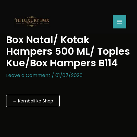
Skip
Box
Price
to
Natal/
range:
content
Kotak
Rp22.000
Hampers
through
500
Rp26.000
Box Natal/ Kotak
ML/
Toples
Hampers 500 ML/ Toples
Kue/Box
Hampers
Kue/Box Hampers B114
B114
quantity
Leave a Comment
/
01/07/2026
← Kembali ke Shop