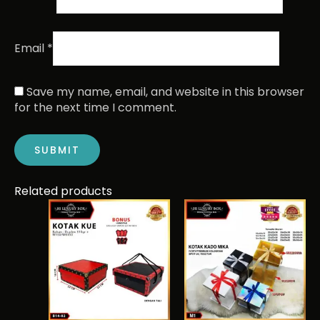
Email
*
Save my name, email, and website in this browser
for the next time I comment.
Related products
This
Price
This
Pric
range:
rang
product
product
Rp5.600
Rp29
has
has
through
thro
multiple
multiple
Rp21.700
Rp45
variants.
variants.
The
The
options
options
may
may