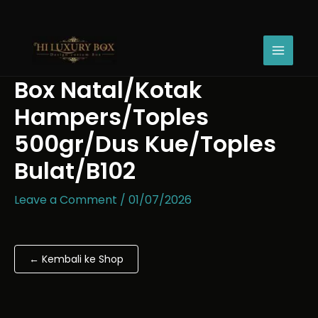
Skip
Box
Price
to
Natal/Kotak
range:
content
Hampers/Toples
Rp13.000
500gr/Dus
through
Kue/Toples
Rp15.000
Box Natal/Kotak
Bulat/B102
quantity
Hampers/Toples
500gr/Dus Kue/Toples
Bulat/B102
Leave a Comment
/
01/07/2026
← Kembali ke Shop