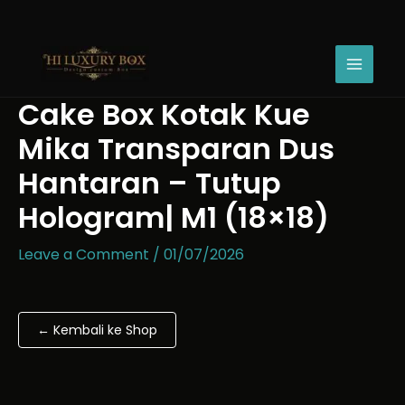
Skip
Cake
Price
to
Box
range:
content
Kotak
Rp29.214
Kue
through
Mika
Rp45.993
Cake Box Kotak Kue
Transparan
Dus
Mika Transparan Dus
Hantaran
-
Hantaran – Tutup
Tutup
Hologram| M1 (18×18)
Hologram|
M1
(18x18)
Leave a Comment
/
01/07/2026
quantity
← Kembali ke Shop