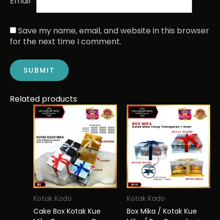
Email
*
Save my name, email, and website in this browser
for the next time I comment.
Related products
This
Price
This
Pric
range:
ran
product
product
Rp29.214
Rp4
has
has
through
thr
multiple
multiple
Rp45.993
Rp7
variants.
variants.
The
The
options
options
may
may
be
be
Kotak Kado
Kotak Kado
chosen
chosen
Cake Box Kotak Kue
Box Mika / Kotak Kue
on
on