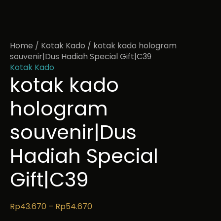
Home
/
Kotak Kado
/ kotak kado hologram
souvenir|Dus Hadiah Special Gift|C39
Kotak Kado
kotak kado
hologram
souvenir|Dus
Hadiah Special
Gift|C39
Rp
43.670
–
Rp
54.670