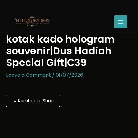
Skip
kotak
Price
to
kado
range:
content
hologram
Rp43.670
souvenir|Dus
through
Hadiah
Rp54.670
kotak kado hologram
Special
Gift|C39
souvenir|Dus Hadiah
quantity
Special Gift|C39
Leave a Comment
/
01/07/2026
← Kembali ke Shop